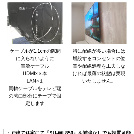
ケーブルが1.1cmの隙間
特に配線が多い場合には
に入らないように
増設するコンセントの位
電源ケーブル
置や配線処理を工夫しな
HDMI×３本
ければ最薄の状態は実現
LAN×１
いたしません。
同軸ケーブルをテレビ端
の湾曲部分にテープで固
定します
・戸建て住宅にて『SU-WL850』を補強なしでも設置可能