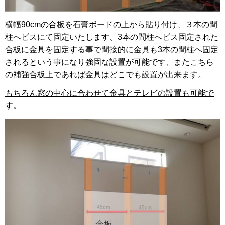
横幅90cmの合板を石膏ボードの上から貼り付け、３本の間
柱へビスにて固定いたします、3本の間柱へビス固定された
合板に金具を固定する事で間接的に金具も3本の間柱へ固定
されるという事になり強固な設置が可能です、またこちら
の補強合板上であれば金具はどこでも設置が出来ます。
もちろん窓の中心に合わせて金具とテレビの設置も可能で
す。