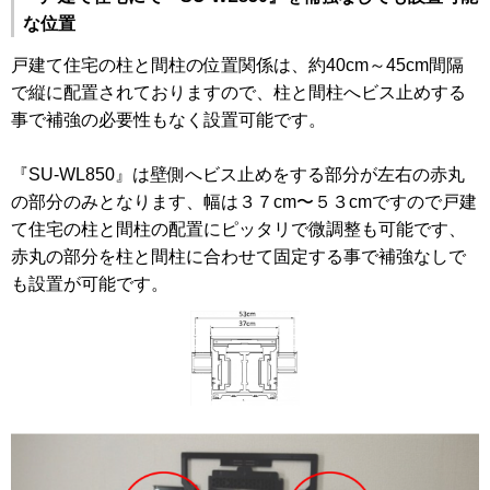
な位置
戸建て住宅の柱と間柱の位置関係は、約40cm～45cm間隔
で縦に配置されておりますので、柱と間柱へビス止めする
事で補強の必要性もなく設置可能です。
『SU-WL850』は壁側へビス止めをする部分が左右の赤丸
の部分のみとなります、幅は３７cm〜５３cmですので戸建
て住宅の柱と間柱の配置にピッタリで微調整も可能です、
赤丸の部分を柱と間柱に合わせて固定する事で補強なしで
も設置が可能です。