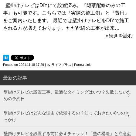
壁掛けテレビはDIYにて設置済み。『隠蔽配線のみの工
事』も可能です。こちらでは『実際の施工例』と『費用』
をご案内いたします。 最近では壁掛けテレビをDIYで施工
される方が増えております。ただ配線の工事が出来…
続きを読む
Posted on
2021.11.18 17:29
|
by
ライフプラス
|
Perma Link
最新の記事
壁掛けテレビの設置工事、最適なタイミングはいつ？失敗しないた
めの予約日
壁掛けテレビはどんな理由で依頼するの？知っておきたい8つのき
っかけ
壁掛けテレビを設置する前に必ずチェック！「壁の構造」と注意点