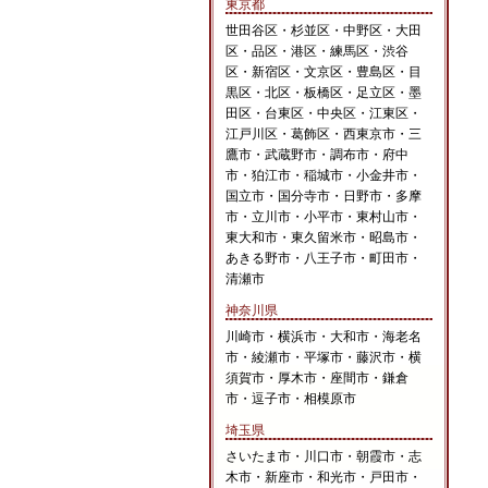
東京都
世田谷区・杉並区・中野区・大田
区・品区・港区・練馬区・渋谷
区・新宿区・文京区・豊島区・目
黒区・北区・板橋区・足立区・墨
田区・台東区・中央区・江東区・
江戸川区・葛飾区・西東京市・三
鷹市・武蔵野市・調布市・府中
市・狛江市・稲城市・小金井市・
国立市・国分寺市・日野市・多摩
市・立川市・小平市・東村山市・
東大和市・東久留米市・昭島市・
あきる野市・八王子市・町田市・
清瀬市
神奈川県
川崎市・横浜市・大和市・海老名
市・綾瀬市・平塚市・藤沢市・横
須賀市・厚木市・座間市・鎌倉
市・逗子市・相模原市
埼玉県
さいたま市・川口市・朝霞市・志
木市・新座市・和光市・戸田市・