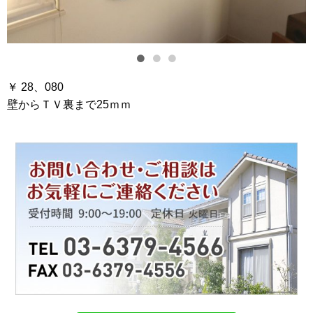
￥ 28、080
壁からＴＶ裏まで25ｍｍ