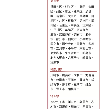
東京都
世田谷区・杉並区・中野区・大田
区・品区・港区・練馬区・渋谷
区・新宿区・文京区・豊島区・目
黒区・北区・板橋区・足立区・墨
田区・台東区・中央区・江東区・
江戸川区・葛飾区・西東京市・三
鷹市・武蔵野市・調布市・府中
市・狛江市・稲城市・小金井市・
国立市・国分寺市・日野市・多摩
市・立川市・小平市・東村山市・
東大和市・東久留米市・昭島市・
あきる野市・八王子市・町田市・
清瀬市
神奈川県
川崎市・横浜市・大和市・海老名
市・綾瀬市・平塚市・藤沢市・横
須賀市・厚木市・座間市・鎌倉
市・逗子市・相模原市
埼玉県
さいたま市・川口市・朝霞市・志
木市・新座市・和光市・戸田市・