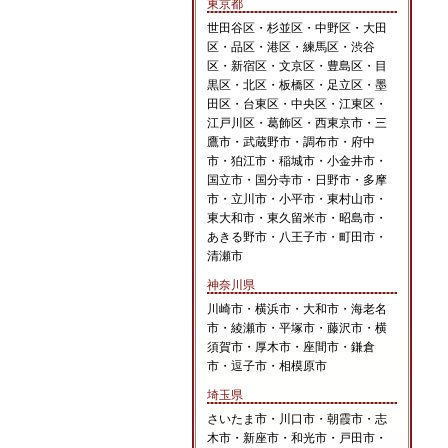
東京都
世田谷区・杉並区・中野区・大田
区・品区・港区・練馬区・渋谷
区・新宿区・文京区・豊島区・目
黒区・北区・板橋区・足立区・墨
田区・台東区・中央区・江東区・
江戸川区・葛飾区・西東京市・三
鷹市・武蔵野市・調布市・府中
市・狛江市・稲城市・小金井市・
国立市・国分寺市・日野市・多摩
市・立川市・小平市・東村山市・
東大和市・東久留米市・昭島市・
あきる野市・八王子市・町田市・
清瀬市
神奈川県
川崎市・横浜市・大和市・海老名
市・綾瀬市・平塚市・藤沢市・横
須賀市・厚木市・座間市・鎌倉
市・逗子市・相模原市
埼玉県
さいたま市・川口市・朝霞市・志
木市・新座市・和光市・戸田市・