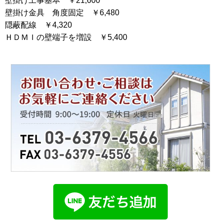
壁掛け工事基本 ￥21,600
壁掛け金具 角度固定 ￥6,480
隠蔽配線 ￥4,320
ＨＤＭＩの壁端子を増設 ￥5,400