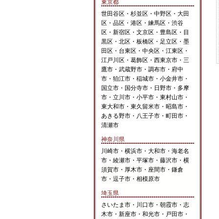
東京都
世田谷区・杉並区・中野区・大田
区・品区・港区・練馬区・渋谷
区・新宿区・文京区・豊島区・目
黒区・北区・板橋区・足立区・墨
田区・台東区・中央区・江東区・
江戸川区・葛飾区・西東京市・三
鷹市・武蔵野市・調布市・府中
市・狛江市・稲城市・小金井市・
国立市・国分寺市・日野市・多摩
市・立川市・小平市・東村山市・
東大和市・東久留米市・昭島市・
あきる野市・八王子市・町田市・
清瀬市
神奈川県
川崎市・横浜市・大和市・海老名
市・綾瀬市・平塚市・藤沢市・横
須賀市・厚木市・座間市・鎌倉
市・逗子市・相模原市
埼玉県
さいたま市・川口市・朝霞市・志
木市・新座市・和光市・戸田市・